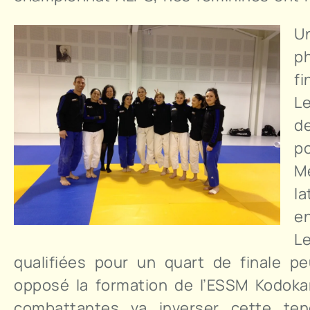
U
ph
fi
Le
d
p
M
l
e
L
qualifiées pour un quart de finale p
opposé la formation de l’ESSM Kodokan
combattantes va inverser cette ten