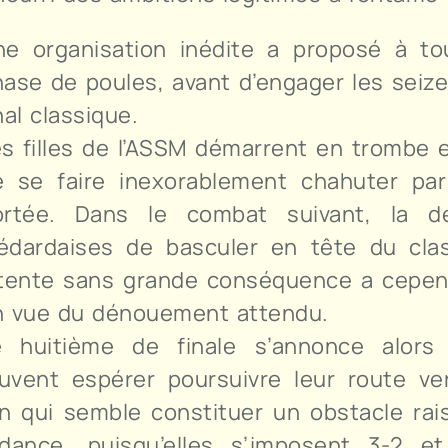
ne organisation inédite a proposé à t
ase de poules, avant d’engager les seiz
nal classique.
s filles de l’ASSM démarrent en trombe en
e se faire inexorablement chahuter par
ortée. Dans le combat suivant, la d
édardaises de basculer en tête du clas
atente sans grande conséquence a cepen
n vue du dénouement attendu.
e huitième de finale s’annonce alors 
euvent espérer poursuivre leur route ve
 qui semble constituer un obstacle raiso
dance, puisqu’elles s’imposent 3-2 e