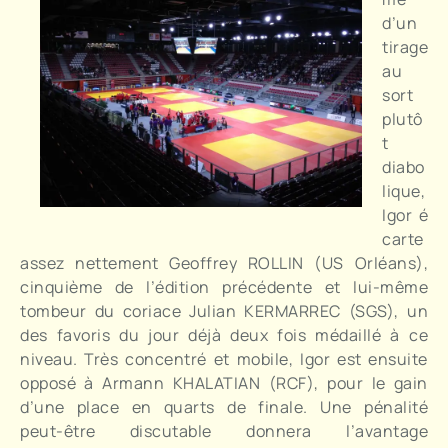
d’un
tirage
au
sort
plutô
t
diabo
lique,
Igor é
carte
assez nettement Geoffrey ROLLIN (US Orléans),
cinquième de l’édition précédente et lui-même
tombeur du coriace Julian KERMARREC (SGS), un
des favoris du jour déjà deux fois médaillé à ce
niveau. Très concentré et mobile, Igor est ensuite
opposé à Armann KHALATIAN (RCF), pour le gain
d’une place en quarts de finale. Une pénalité
peut-être discutable donnera l’avantage