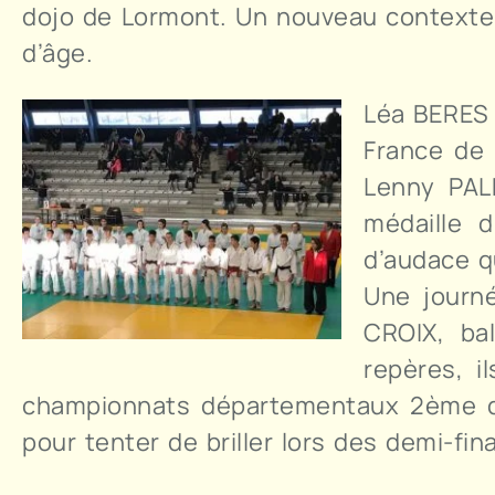
dojo de Lormont. Un nouveau contexte 
d’âge.
Léa BERES 
France de 
Lenny PAL
médaille 
d’audace q
Une journ
CROIX, ba
repères, i
championnats départementaux 2ème divi
pour tenter de briller lors des demi-fi