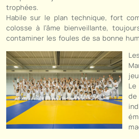
trophées.
Habile sur le plan technique, fort c
colosse à l’âme bienveillante, toujou
contaminer les foules de sa bonne hum
Les
Ma
je
Le 
de
ind
ém
mag