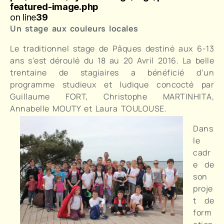
featured-image.php
on line
39
Un stage aux couleurs locales
Le traditionnel stage de Pâques destiné aux 6-13
ans s’est déroulé du 18 au 20 Avril 2016. La belle
trentaine de stagiaires a bénéficié d’un
programme studieux et ludique concocté par
Guillaume FORT, Christophe MARTINHITA,
Annabelle MOUTY et Laura TOULOUSE.
Dans
le
cadr
e de
son
proje
t de
form