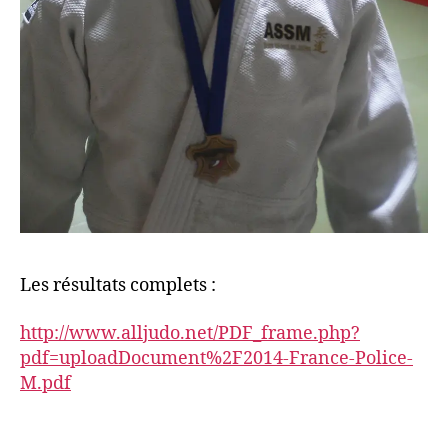
Les résultats complets :
http://www.alljudo.net/PDF_frame.php?
pdf=uploadDocument%2F2014-France-Police-
M.pdf