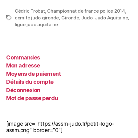
Cédric Trobat
,
Championnat de france police 2014
,
comité judo gironde
,
Gironde
,
Judo
,
Judo Aquitaine
,
ligue judo aquitaine
Commandes
Mon adresse
Moyens de paiement
Détails du compte
Déconnexion
Mot de passe perdu
[image src="https://assm-judo.fr/petit-logo-
assm.png" border="0"]