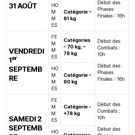
Début des
31 AOÛT
HO
Phases
M
Catégorie –
Finales : 16h
M
81 kg
ES
FE
Catégories
Début des
M
– 70 kg, –
Combats :
VENDREDI
M
78 kg
10h
ES
er
1
Début des
SEPTEMB
HO
Phases
M
Catégorie –
RE
Finales : 16h
M
90 kg
ES
FE
Début des
M
Catégorie -
Combats :
M
+78 kg
SAMEDI 2
10h
ES
SEPTEMB
Début des
HO
Catégories