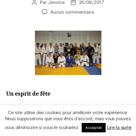
Par
Jerome
26/06/2017
Aucun commentaire
Un esprit de fête
La traditionnelle cérémonie de remise des
Ce site utilise des cookies pour améliorer votre expérience.
ceintures s’est tenue le Samedi 24 Juin et a
Nous supposerons que vous êtes d'accord, mais vous pouvez
permis d’apprécier la revue d’effectif constituée
vous désinscrire si vous le souhaitez.
Lire la suite
Accepter
par nos 385 adhérents. Dans une