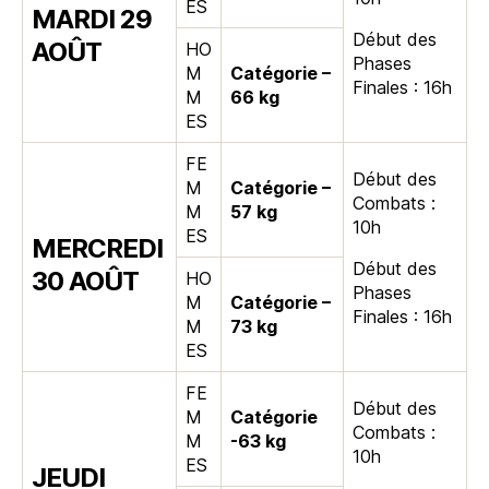
ES
MARDI 29
Début des
AOÛT
HO
Phases
M
Catégorie –
Finales : 16h
M
66 kg
ES
FE
Début des
M
Catégorie –
Combats :
M
57 kg
10h
ES
MERCREDI
Début des
30 AOÛT
HO
Phases
M
Catégorie –
Finales : 16h
M
73 kg
ES
FE
Début des
M
Catégorie
Combats :
M
-63 kg
10h
ES
JEUDI