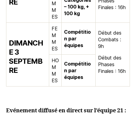
RE
Phases
M
– 100 kg, +
Finales : 16h
M
100 kg
ES
FE
Compétitio
Début des
M
n par
Combats :
DIMANCH
M
équipes
9h
ES
E 3
Début des
SEPTEMB
HO
Compétitio
Phases
M
RE
n par
Finales : 16h
M
équipes
ES
Evénement diffusé en direct sur l’équipe 21 :