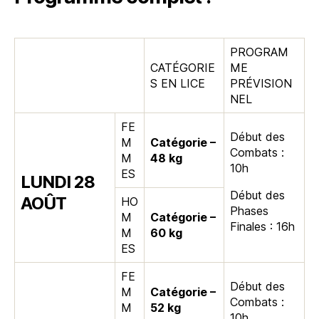
PROGRAM
CATÉGORIE
ME
S EN LICE
PRÉVISION
NEL
FE
Début des
M
Catégorie –
Combats :
M
48 kg
10h
ES
LUNDI 28
Début des
AOÛT
HO
Phases
M
Catégorie –
Finales : 16h
M
60 kg
ES
FE
Début des
M
Catégorie –
Combats :
M
52 kg
10h