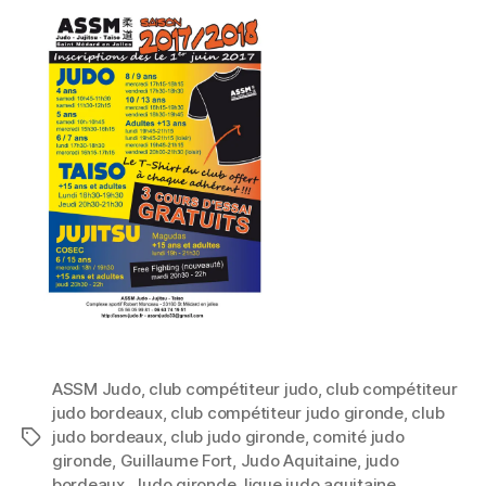
ASSM Judo
,
club compétiteur judo
,
club compétiteur
judo bordeaux
,
club compétiteur judo gironde
,
club
judo bordeaux
,
club judo gironde
,
comité judo
gironde
,
Guillaume Fort
,
Judo Aquitaine
,
judo
bordeaux
,
Judo gironde
,
ligue judo aquitaine