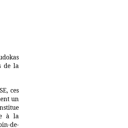
judokas
s de la
SE, ces
uent un
nstitue
e à la
bin-de-