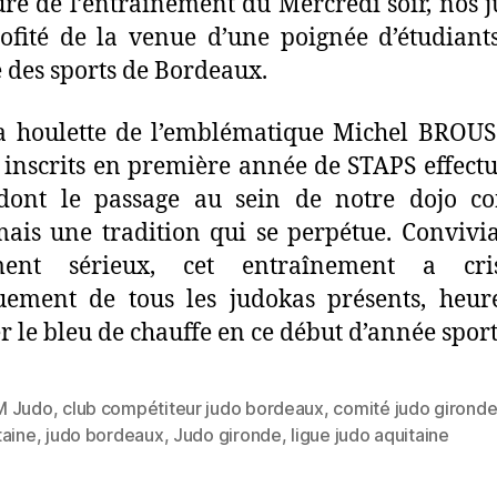
ure de l’entraînement du Mercredi soir, nos 
ofité de la venue d’une poignée d’étudiant
é des sports de Bordeaux.
a houlette de l’emblématique Michel BROUS
 inscrits en première année de STAPS effect
dont le passage au sein de notre dojo co
ais une tradition qui se perpétue. Convivi
ment sérieux, cet entraînement a crist
uement de tous les judokas présents, heu
er le bleu de chauffe en ce début d’année sport
M Judo
,
club compétiteur judo bordeaux
,
comité judo girond
taine
,
judo bordeaux
,
Judo gironde
,
ligue judo aquitaine