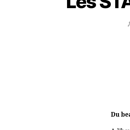
Les STA
Du be