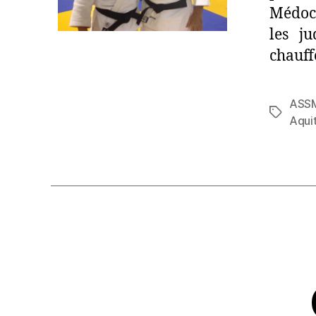
Médoc,
les j
chauff
ASS
Aqui