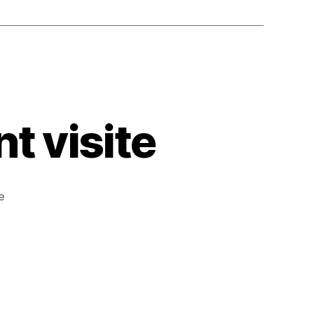
t visite
e