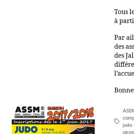
Tous l
à part
Par ai
des as
des Ja
différ
l’accu
Bonne 
ASS
comp
judo
giro