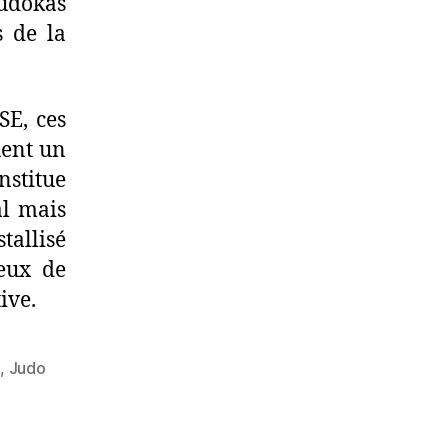
judokas
s de la
SE, ces
uent un
nstitue
al mais
allisé
reux de
ive.
e
,
Judo