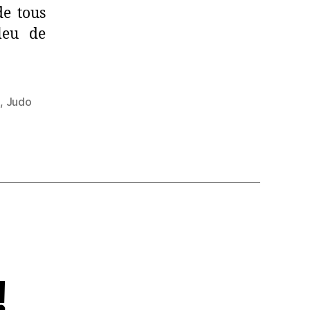
de tous
leu de
e
,
Judo
!