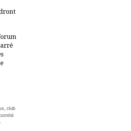
ndront
 forum
Carré
es
de
ux
,
club
comité
o