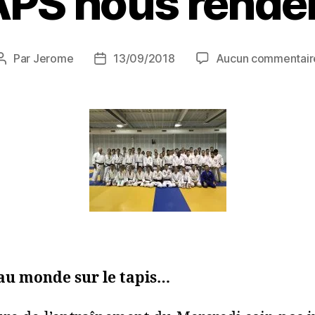
PS nous renden
Par
Jerome
13/09/2018
Aucun commentair
au monde sur le tapis…