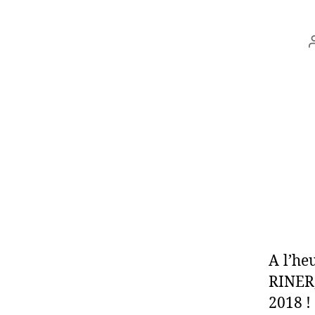
A l’he
RINER,
2018 !