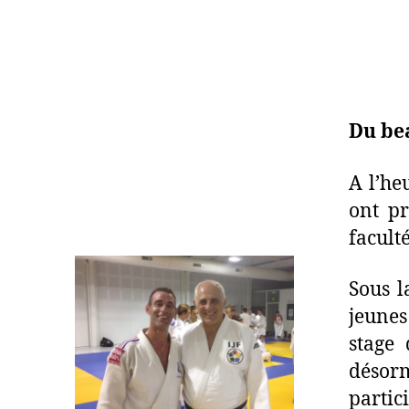
Du be
A l’he
ont pr
facult
Sous l
jeunes
stage 
désor
partic