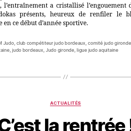
 l’entraînement a cristallisé l’engouement 
udokas présents, heureux de renfiler le b
e en ce début d’année sportive.
M Judo
,
club compétiteur judo bordeaux
,
comité judo girond
taine
,
judo bordeaux
,
Judo gironde
,
ligue judo aquitaine
ACTUALITÉS
C’est la rentrée 