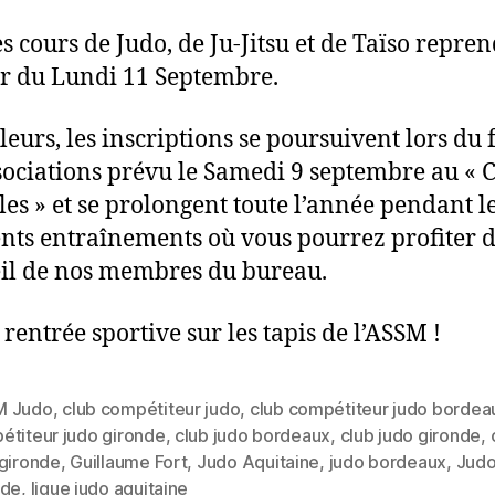
es cours de Judo, de Ju-Jitsu et de Taïso repre
ir du Lundi 11 Septembre.
lleurs, les inscriptions se poursuivent lors du
sociations prévu le Samedi 9 septembre au « 
lles » et se prolongent toute l’année pendant l
ents entraînements où vous pourrez profiter 
eil de nos membres du bureau.
rentrée sportive sur les tapis de l’ASSM !
M Judo
,
club compétiteur judo
,
club compétiteur judo bordea
étiteur judo gironde
,
club judo bordeaux
,
club judo gironde
,
 gironde
,
Guillaume Fort
,
Judo Aquitaine
,
judo bordeaux
,
Jud
nde
,
ligue judo aquitaine