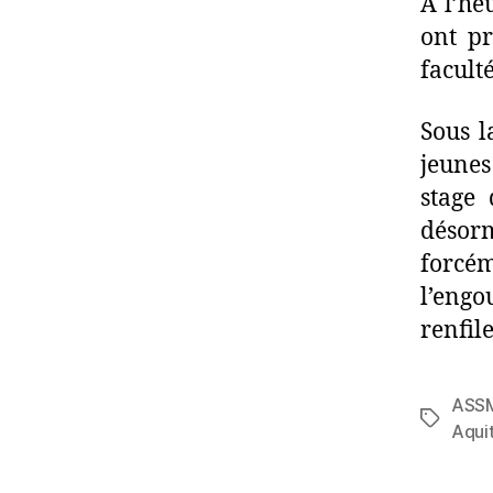
A l’he
ont pr
facult
Sous l
jeunes
stage 
désorm
forcé
l’engo
renfil
ASS
Aqui