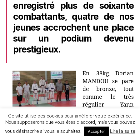
enregistré plus de soixante
combattants, quatre de nos
jeunes accrochent une place
sur un podium devenu
prestigieux.
En -38kg, Dorian
MANDOU se pare
de bronze, tout
comme le très
régulier Yann
MARTIN, qui
Ce site utilise des cookies pour améliorer votre expérience.
obtient le même classement en -50kg après six
Nous supposerons que vous êtes d'accord, mais vous pouvez
combats disputés. Avec un brin de réussite en
vous désinscrire si vous le souhaitez.
Lire la suite
Accepter
plus, Lenny PALMA parvient en finale des