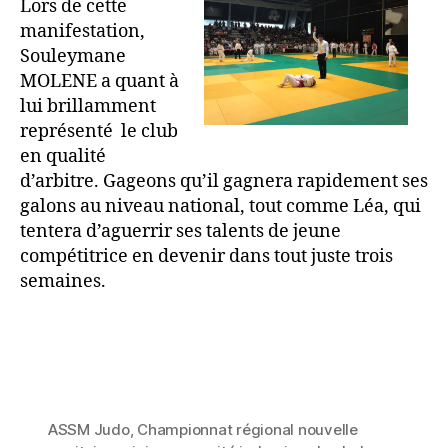
MOLENE a quant à
lui brillamment
représenté le club
en qualité
d’arbitre. Gageons qu’il gagnera rapidement ses
galons au niveau national, tout comme Léa, qui
tentera d’aguerrir ses talents de jeune
compétitrice en devenir dans tout juste trois
semaines.
ASSM Judo
,
Championnat régional nouvelle
aquitaine minimes
,
comité judo gironde
,
Judo
Aquitaine
,
Judo gironde
,
Judo saint-médard-en-
jalles
,
Léa beres
,
ligue judo aquitaine