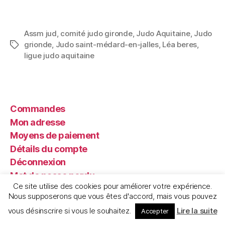
grionde
,
Judo saint-médard-en-jalles
,
Léa beres
,
ligue judo aquitaine
Commandes
Mon adresse
Moyens de paiement
Détails du compte
Déconnexion
Mot de passe perdu
[image src="https://assm-judo.fr/petit-logo-
Ce site utilise des cookies pour améliorer votre expérience.
assm.png" border="0"]
Nous supposerons que vous êtes d'accord, mais vous pouvez
vous désinscrire si vous le souhaitez.
Lire la suite
Accepter
Par téléphone :