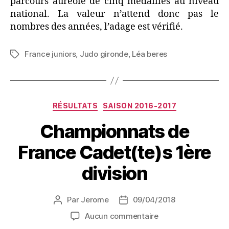
parcours auréolé de cinq médailles au niveau
national. La valeur n’attend donc pas le
nombres des années, l’adage est vérifié.
France juniors
,
Judo gironde
,
Léa beres
RÉSULTATS
SAISON 2016-2017
Championnats de
France Cadet(te)s 1ère
division
Par
Jerome
09/04/2018
Aucun commentaire