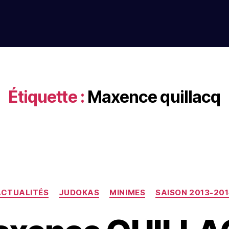
Étiquette :
Maxence quillacq
ACTUALITÉS
JUDOKAS
MINIMES
SAISON 2013-20