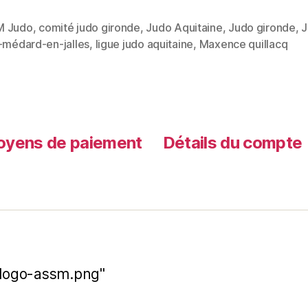
M Judo
,
comité judo gironde
,
Judo Aquitaine
,
Judo gironde
,
J
t-médard-en-jalles
,
ligue judo aquitaine
,
Maxence quillacq
yens de paiement
Détails du compte
t-logo-assm.png"