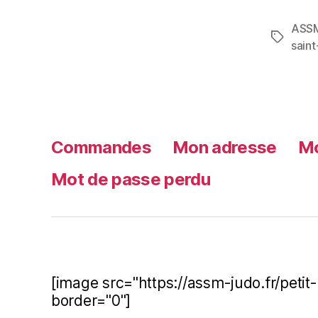
ASS
sain
Commandes
Mon adresse
Mo
Mot de passe perdu
[image src="https://assm-judo.fr/peti
border="0"]