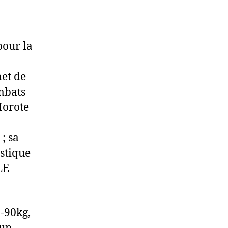
pour la
met de
mbats
Morote
 ; sa
astique
LE
 -90kg,