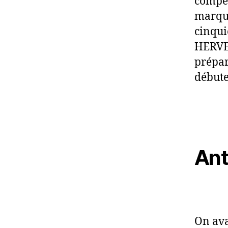
compét
marque
cinqui
HERVE 
prépar
débute
Ant
On ava