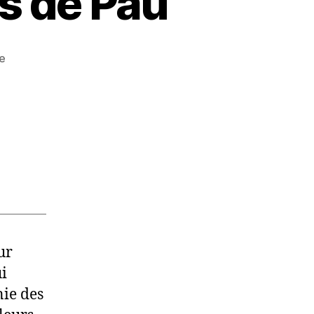
rs de Pau
e
ur
ui
nie des