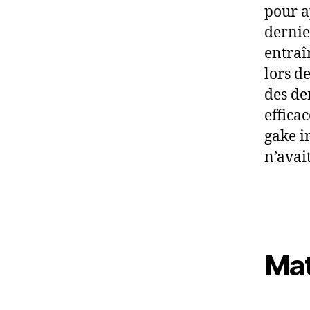
pour a
dernie
entraî
lors d
des de
effica
gake i
n’avai
Mat