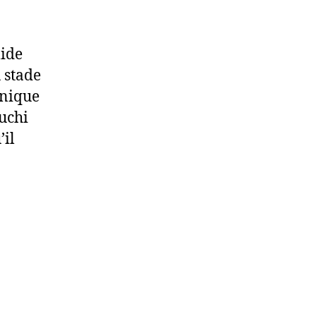
mide
 stade
hnique
 uchi
il