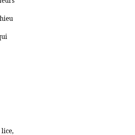
leurs
thieu
qui
lice,