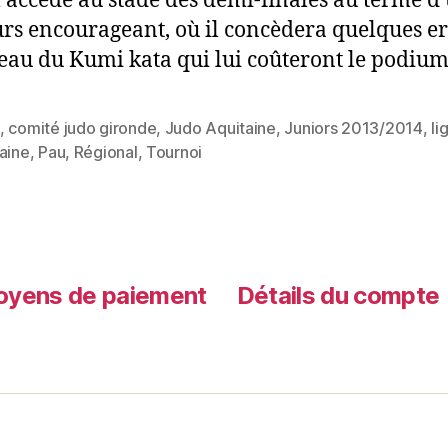
l accède au stade des demi-finales au terme d
rs encourageant, où il concèdera quelques e
eau du Kumi kata qui lui coûteront le podium
,
comité judo gironde
,
Judo Aquitaine
,
Juniors 2013/2014
,
li
aine
,
Pau
,
Régional
,
Tournoi
yens de paiement
Détails du compte