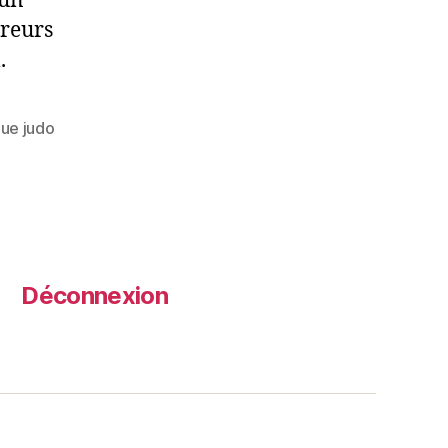
’un
rreurs
.
gue judo
Déconnexion