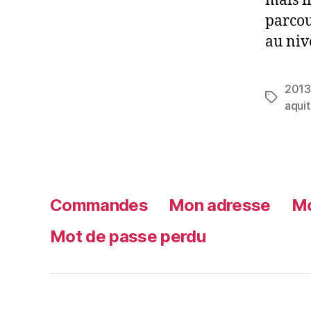
mais i
parcou
au niv
2013
aquit
Commandes
Mon adresse
Mo
Mot de passe perdu