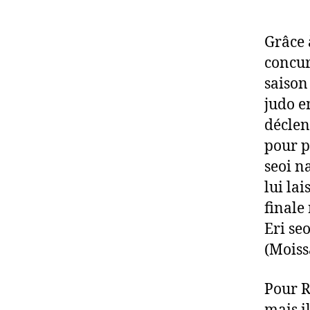
Grâce à
concur
saison
judo e
déclen
pour p
seoi n
lui lai
finale
Eri se
(Moiss
Pour R