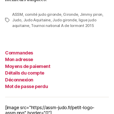
ASSM
,
comité judo gironde
,
Gironde
,
Jimmy piron
,
Judo
,
Judo Aquitaine
,
Judo gironde
,
ligue judo
aquitaine
,
Tournoi national A de lormont 2015
Commandes
Mon adresse
Moyens de paiement
Détails du compte
Déconnexion
Mot de passe perdu
[image src="https://assm-judo.fr/petit-logo-
assm.png" border="0"]