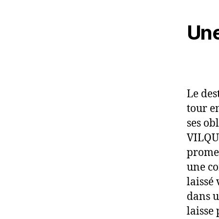
Une
Le des
tour e
ses ob
VILQUI
promet
une co
laissé
dans u
laisse