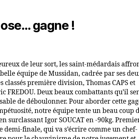
 ose… gagne !
ureux de leur sort, les saint-médardais affro
s belle équipe de Mussidan, cadrée par ses de
es classés première division, Thomas CAPS et
c FREDOU. Deux beaux combattants qu’il se
able de déboulonner. Pour aborder cette ga
mpétuosité, notre équipe tente un beau coup 
en surclassant Igor SOUCAT en -90kg. Premier
te demi-finale, qui va s’écrire comme un chef-
re pour le chauvinisme de notre jugement et