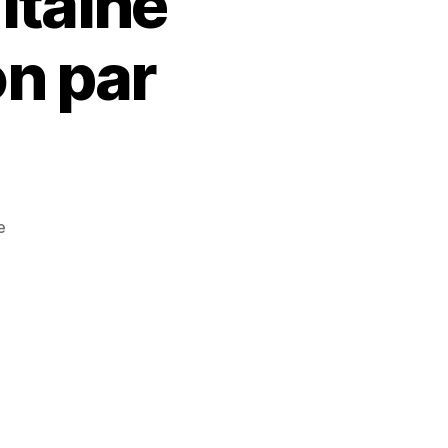
itaine
on par
e