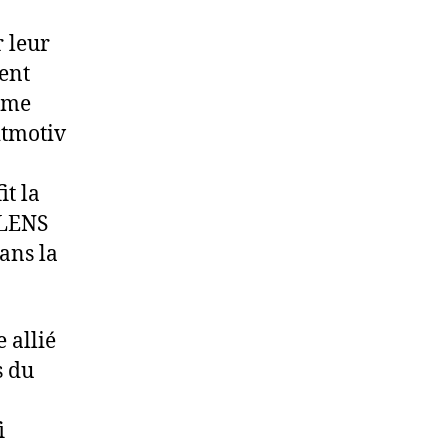
 leur
ment
mme
itmotiv
it la
ALENS
ans la
 allié
s du
i