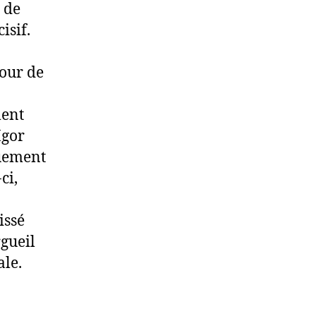
 de
isif.
tour de
ment
Igor
quement
ci,
issé
rgueil
ale.