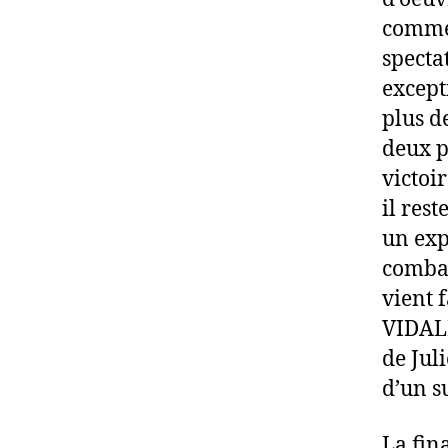
comme 
specta
except
plus d
deux p
victoi
il res
un exp
combat
vient 
VIDALE
de Jul
d’un s
La fin