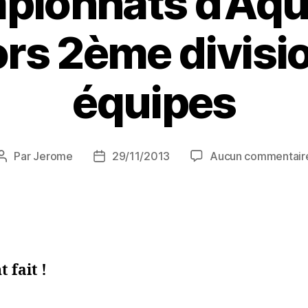
ionnats d’Aqu
rs 2ème divisi
équipes
Par
Jerome
29/11/2013
Aucun commentair
nt fait !