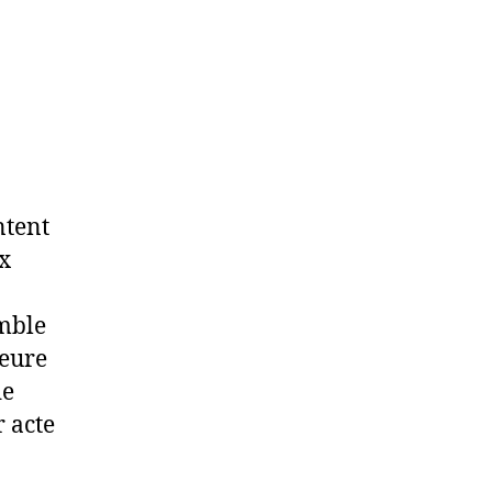
ntent
ux
mble
geure
de
 acte