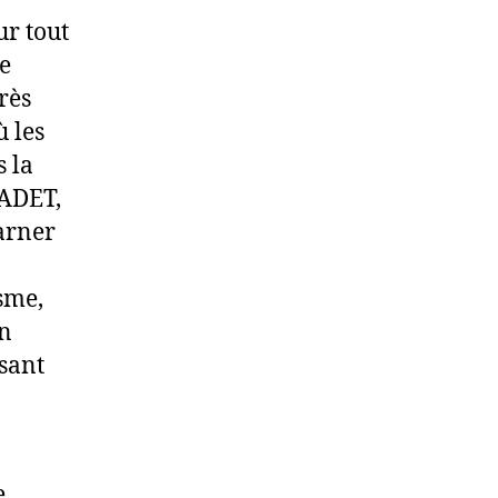
r tout
ge
rès
ù les
s la
NADET,
arner
sme,
in
sant
e