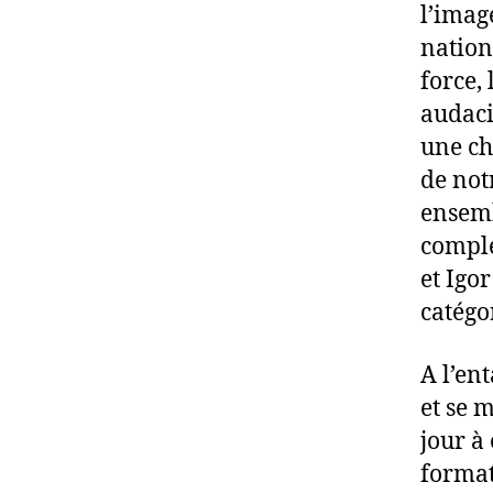
l’imag
nation
force,
audaci
une ch
de not
ensembl
complé
et Igo
catégo
A l’en
et se 
jour à
format