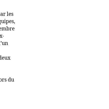
ar les
uipes,
vembre
x-
d’un
 deux
ors du