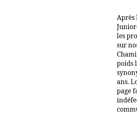
Après 
Junior
les pr
sur no
Chamie
poids l
synony
ans. Lo
page f
indéfe
comm