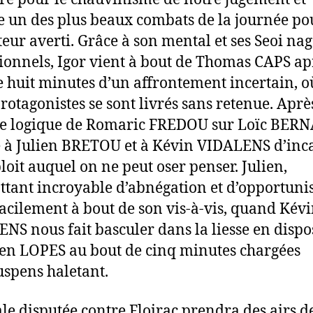
un des plus beaux combats de la journée pou
teur averti. Grâce à son mental et ses Seoi na
ionnels, Igor vient à bout de Thomas CAPS ap
e huit minutes d’un affrontement incertain, o
rotagonistes se sont livrés sans retenue. Aprè
re logique de Romaric FREDOU sur Loïc BER
te à Julien BRETOU et à Kévin VIDALENS d’inc
loit auquel on ne peut oser penser. Julien,
tant incroyable d’abnégation et d’opportuni
facilement à bout de son vis-à-vis, quand Kév
NS nous fait basculer dans la liesse en dispo
ien LOPES au bout de cinq minutes chargées
uspens haletant.
ale disputée contre Floirac prendra des airs d