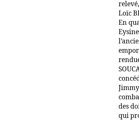
relevé
Loïc B
En qua
Eysine
l’anci
emport
rendue
SOUCAT
concéd
Jimmy 
combat
des do
qui pr