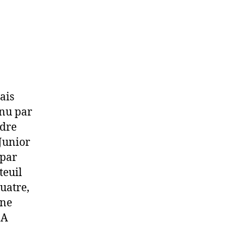
ais
enu par
ndre
Junior
 par
teuil
uatre,
 ne
 A