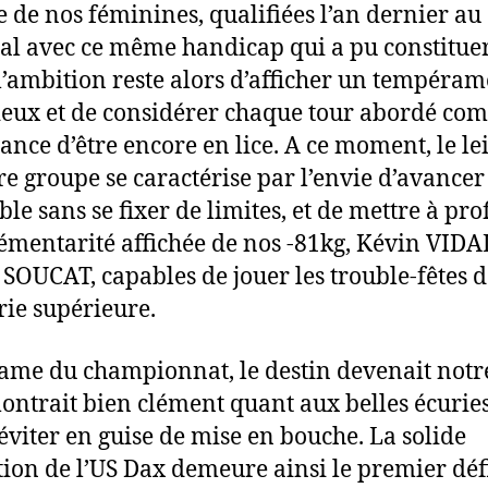
e de nos féminines, qualifiées l’an dernier au
al avec ce même handicap qui a pu constituer
 l’ambition reste alors d’afficher un tempéra
eux et de considérer chaque tour abordé co
ance d’être encore en lice. A ce moment, le le
re groupe se caractérise par l’envie d’avancer
e sans se fixer de limites, et de mettre à prof
mentarité affichée de nos -81kg, Kévin VID
r SOUCAT, capables de jouer les trouble-fêtes d
rie supérieure.
tame du championnat, le destin devenait notre
montrait bien clément quant aux belles écurie
 éviter en guise de mise en bouche. La solide
ion de l’US Dax demeure ainsi le premier déf