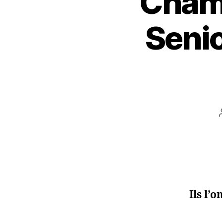
Champ
Senio
Ils l’o