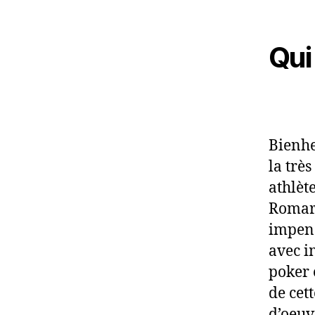
Qui
Bienhe
la trè
athlèt
Romari
impens
avec i
poker 
de cet
d’oeuv