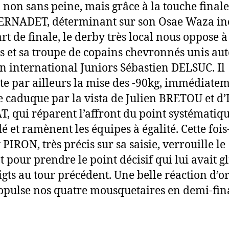
, non sans peine, mais grâce à la touche finale
ERNADET, déterminant sur son Osae Waza inc
rt de finale, le derby très local nous oppose à
s et sa troupe de copains chevronnés unis au
en international Juniors Sébastien DELSUC. Il
e par ailleurs la mise des -90kg, immédiate
 caduque par la vista de Julien BRETOU et d’
, qui réparent l’affront du point systémati
é et ramènent les équipes à égalité. Cette fois-
PIRON, très précis sur sa saisie, verrouille le
 pour prendre le point décisif qui lui avait gl
igts au tour précédent. Une belle réaction d’o
opulse nos quatre mousquetaires en demi-fin