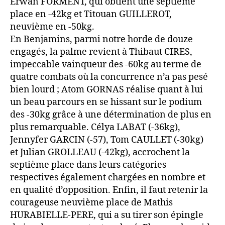
Erwan FORMENT, qui obtient une septième
place en -42kg et Titouan GUILLEROT,
neuvième en -50kg.
En Benjamins, parmi notre horde de douze
engagés, la palme revient à Thibaut CIRES,
impeccable vainqueur des -60kg au terme de
quatre combats où la concurrence n’a pas pesé
bien lourd ; Atom GORNAS réalise quant à lui
un beau parcours en se hissant sur le podium
des -30kg grâce à une détermination de plus en
plus remarquable. Célya LABAT (-36kg),
Jennyfer GARCIN (-57), Tom CAULLET (-30kg)
et Julian GROLLEAU (-42kg), accrochent la
septième place dans leurs catégories
respectives également chargées en nombre et
en qualité d’opposition. Enfin, il faut retenir la
courageuse neuvième place de Mathis
HURABIELLE-PERE, qui a su tirer son épingle