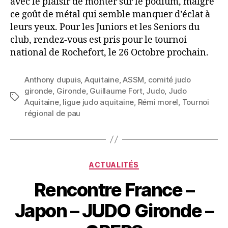
avec le plaisir de monter sur le podium, malgré
ce goût de métal qui semble manquer d’éclat à
leurs yeux. Pour les Juniors et les Seniors du
club, rendez-vous est pris pour le tournoi
national de Rochefort, le 26 Octobre prochain.
Anthony dupuis
,
Aquitaine
,
ASSM
,
comité judo
gironde
,
Gironde
,
Guillaume Fort
,
Judo
,
Judo
Aquitaine
,
ligue judo aquitaine
,
Rémi morel
,
Tournoi
régional de pau
ACTUALITÉS
Rencontre France –
Japon – JUDO Gironde –