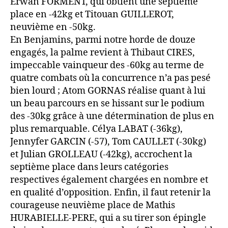
Erwan FORMENT, qui obtient une septième
place en -42kg et Titouan GUILLEROT,
neuvième en -50kg.
En Benjamins, parmi notre horde de douze
engagés, la palme revient à Thibaut CIRES,
impeccable vainqueur des -60kg au terme de
quatre combats où la concurrence n’a pas pesé
bien lourd ; Atom GORNAS réalise quant à lui
un beau parcours en se hissant sur le podium
des -30kg grâce à une détermination de plus en
plus remarquable. Célya LABAT (-36kg),
Jennyfer GARCIN (-57), Tom CAULLET (-30kg)
et Julian GROLLEAU (-42kg), accrochent la
septième place dans leurs catégories
respectives également chargées en nombre et
en qualité d’opposition. Enfin, il faut retenir la
courageuse neuvième place de Mathis
HURABIELLE-PERE, qui a su tirer son épingle