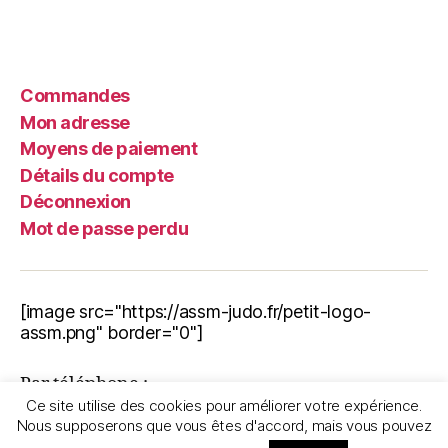
Commandes
Mon adresse
Moyens de paiement
Détails du compte
Déconnexion
Mot de passe perdu
[image src="https://assm-judo.fr/petit-logo-
assm.png" border="0"]
Par téléphone :
Ce site utilise des cookies pour améliorer votre expérience.
06.11.72.30.70
Nous supposerons que vous êtes d'accord, mais vous pouvez
Nous écrire :
assmjudo33@gmail.com