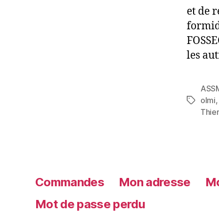
et de 
formid
FOSSEC
les au
ASS
olmi
Thie
Commandes
Mon adresse
Mo
Mot de passe perdu