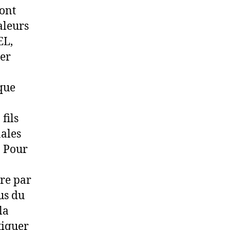
 ont
aleurs
EL,
er
que
fils
nales
. Pour
re par
us du
la
atiquer