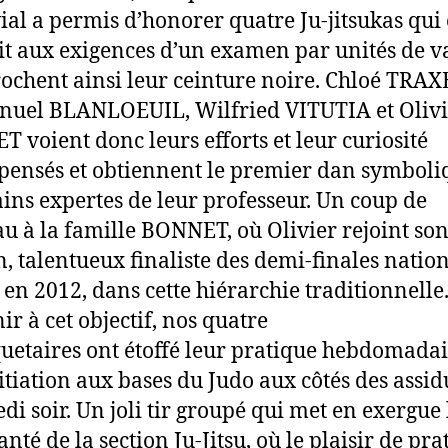
ial a permis d’honorer quatre Ju-jitsukas qui
ait aux exigences d’un examen par unités de v
rochent ainsi leur ceinture noire. Chloé TRAX
uel BLANLOEUIL, Wilfried VITUTIA et Olivi
 voient donc leurs efforts et leur curiosité
ensés et obtiennent le premier dan symboli
ins expertes de leur professeur. Un coup de
u à la famille BONNET, où Olivier rejoint son 
n, talentueux finaliste des demi-finales natio
 en 2012, dans cette hiérarchie traditionnelle
ir à cet objectif, nos quatre
etaires ont étoffé leur pratique hebdomadai
itiation aux bases du Judo aux côtés des assid
di soir. Un joli tir groupé qui met en exergue 
anté de la section Ju-Jitsu, où le plaisir de pr