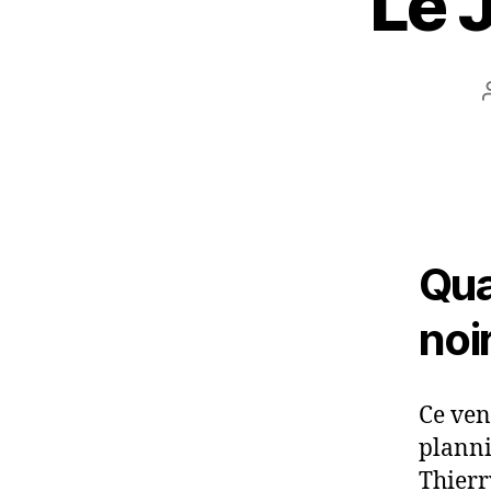
Le 
Qua
noir
Ce ven
planni
Thierr