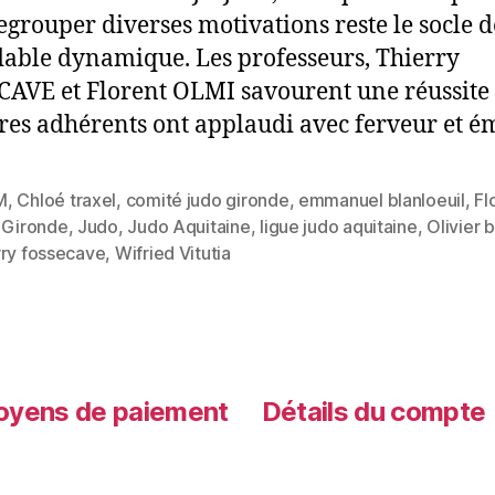
regrouper diverses motivations reste le socle d
able dynamique. Les professeurs, Thierry
AVE et Florent OLMI savourent une réussite
tres adhérents ont applaudi avec ferveur et é
M
,
Chloé traxel
,
comité judo gironde
,
emmanuel blanloeuil
,
Fl
,
Gironde
,
Judo
,
Judo Aquitaine
,
ligue judo aquitaine
,
Olivier 
rry fossecave
,
Wifried Vitutia
yens de paiement
Détails du compte