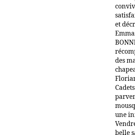
conviv
satisf
et déc
Emman
BONNET
récomp
des ma
chapea
Floria
Cadets
parven
mousqu
une in
Vendre
belle s