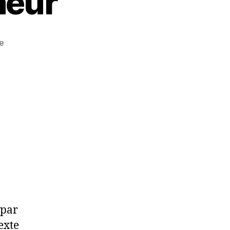
neur
e
 par
exte