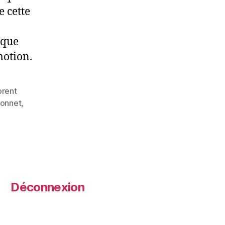
e cette
 que
motion.
orent
bonnet
,
Déconnexion