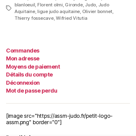
blanloeuil
,
Florent olmi
,
Gironde
,
Judo
,
Judo
Aquitaine
,
ligue judo aquitaine
,
Olivier bonnet
,
Thierry fossecave
,
Wifried Vitutia
Commandes
Mon adresse
Moyens de paiement
Détails du compte
Déconnexion
Mot de passe perdu
[image src="https://assm-judo.fr/petit-logo-
assm.png" border="0"]