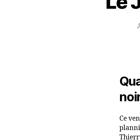
Le 
Qua
noir
Ce ven
planni
Thierr