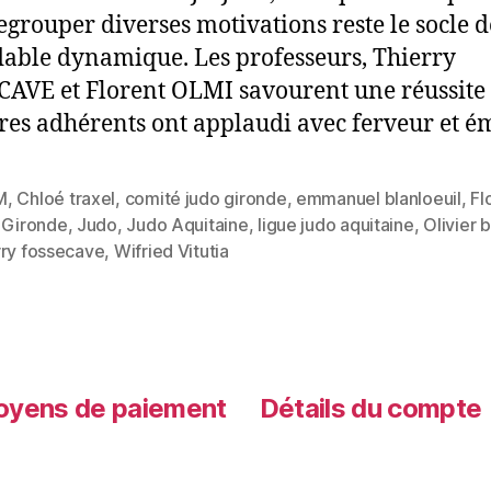
regrouper diverses motivations reste le socle d
able dynamique. Les professeurs, Thierry
AVE et Florent OLMI savourent une réussite
tres adhérents ont applaudi avec ferveur et é
M
,
Chloé traxel
,
comité judo gironde
,
emmanuel blanloeuil
,
Fl
,
Gironde
,
Judo
,
Judo Aquitaine
,
ligue judo aquitaine
,
Olivier 
rry fossecave
,
Wifried Vitutia
yens de paiement
Détails du compte