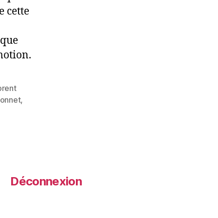
e cette
 que
motion.
orent
bonnet
,
Déconnexion