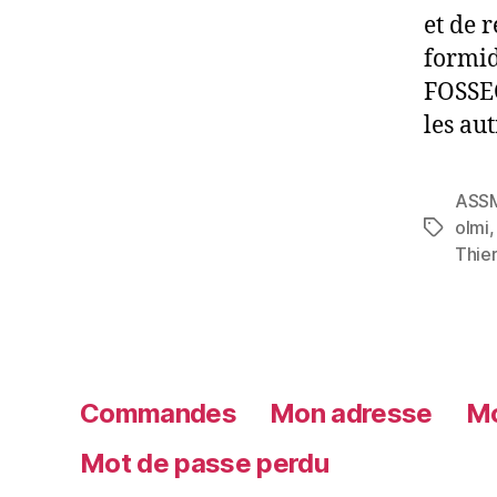
et de 
formid
FOSSEC
les au
ASS
olmi
Thie
Commandes
Mon adresse
Mo
Mot de passe perdu