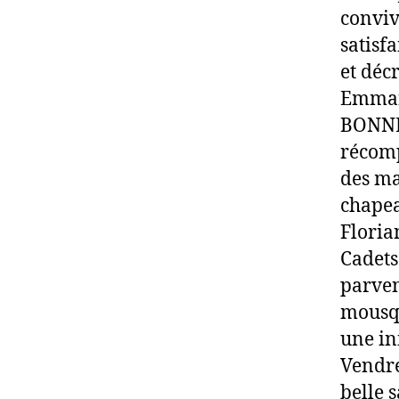
conviv
satisf
et déc
Emman
BONNET
récomp
des ma
chapea
Floria
Cadets
parven
mousqu
une in
Vendre
belle s