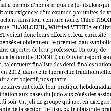
ial a permis d’honorer quatre Ju-jitsukas qui
ait aux exigences d’un examen par unités de v
rochent ainsi leur ceinture noire. Chloé TRAX
uel BLANLOEUIL, Wilfried VITUTIA et Olivi
 voient donc leurs efforts et leur curiosité
ensés et obtiennent le premier dan symboli
ins expertes de leur professeur. Un coup de
u à la famille BONNET, où Olivier rejoint son 
n, talentueux finaliste des demi-finales natio
 en 2012, dans cette hiérarchie traditionnelle
ir à cet objectif, nos quatre
etaires ont étoffé leur pratique hebdomadai
itiation aux bases du Judo aux côtés des assid
di soir. Un joli tir groupé qui met en exergue 
anté de la section Ju-Jitsu, où le plaisir de pr