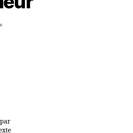
neur
e
 par
exte