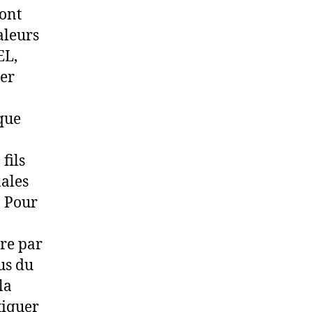
 ont
aleurs
EL,
er
que
fils
nales
. Pour
re par
us du
la
atiquer