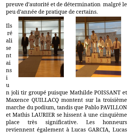
preuve d’autorité et de détermination malgré le
peu d’année de pratique de certains.
Ils
ré
ali
se
nt
ai
ns
i
u
n joli tir groupé puisque Mathilde POISSANT et
Maxence QUILLACQ montent sur la troisième
marche du podium, tandis que Pablo PAVILLON
et Mathis LAURIER se hissent à une cinquième
place très significative. Les honneurs
reviennent également à Lucas GARCIA, Lucas