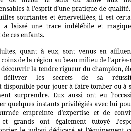
le de mêler le sens du show aux me
ensables à l’esprit d’une pratique de qualité.
uilles souriantes et émerveillées, il est cert
e a laissé une trace indélébile et magiq
t de ces enfants.
ultes, quant à eux, sont venus en afflue
 coins de la région au beau milieu de l’après-m
 découvrir la tendre rigueur du champion, é
délivrer les secrets de sa réussi
t disponible pour jouer à faire tomber ou à s
ment surprendre. Eux aussi ont eu l’occas
er quelques instants privilégiés avec lui pou
urnée empreinte d’expertise et de conviv
s et grands ont également tutoyé l’esp
oprier le judogi dédicacé et l’équipement 