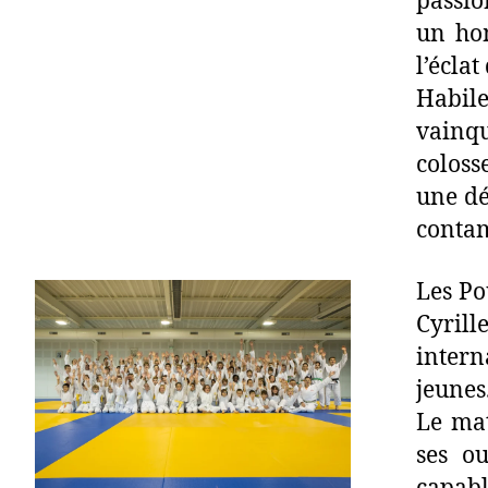
passio
un hom
l’éclat
Habile
vainqu
coloss
une dé
contam
Les Po
Cyril
inter
jeunes
Le mat
ses o