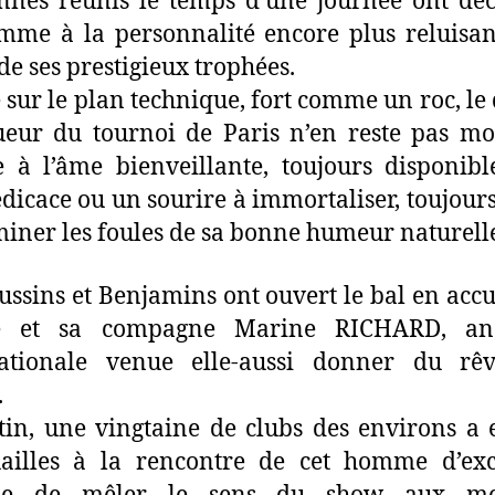
nnés réunis le temps d’une journée ont dé
me à la personnalité encore plus reluisa
 de ses prestigieux trophées.
 sur le plan technique, fort comme un roc, le
eur du tournoi de Paris n’en reste pas m
e à l’âme bienveillante, toujours disponib
dicace ou un sourire à immortaliser, toujours
iner les foules de sa bonne humeur naturell
ussins et Benjamins ont ouvert le bal en accu
le et sa compagne Marine RICHARD, an
nationale venue elle-aussi donner du rê
.
in, une vingtaine de clubs des environs a
uailles à la rencontre de cet homme d’exc