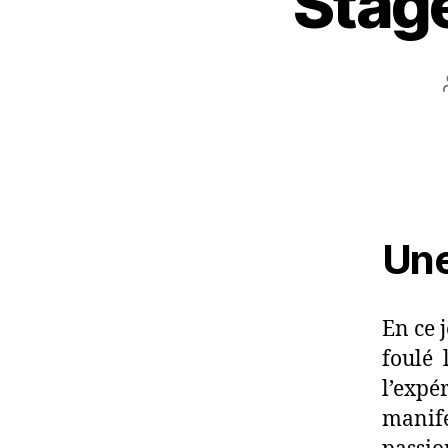
Stag
Une
En ce 
foulé 
l’exp
manif