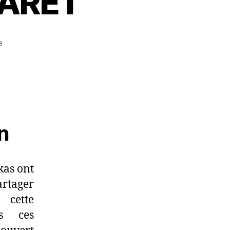
MARET
e
n
kas ont
artager
 cette
us ces