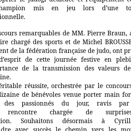
hampion mis en jeu lors d’une to
ionnelle.
scours remarquables de MM. Pierre Braun, 
re chargé des sports et de Michel BROUSSE
ent de la fédération française de judo, ont p
 d’esprit de cette journée festive en plebi
ortance de la transmission des valeurs de
ine.
ritable réussite, orchestrée par le concour
dizaine de bénévoles venue porter main for
 des passionnés du jour, ravis par
e rencontre chargée de surpris
tion. Souhaitons désormais à Cyri
ndre avec succès le chemin vers les mo