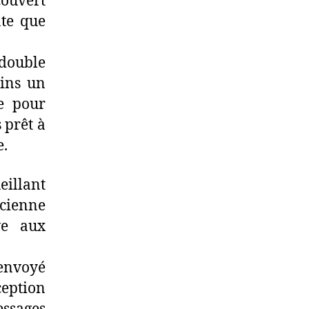
couvert
nte que
 double
oins un
le pour
 prêt à
e.
eillant
cienne
ve aux
 envoyé
eption