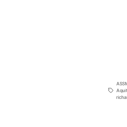
ASS
Aqui
richa