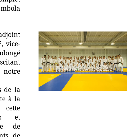
mbola
adjoint
, vice-
rolongé
scitant
 notre
s de la
te à la
 cette
es et
lle de
nts de