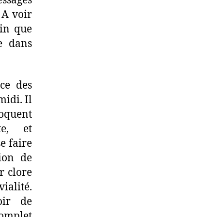
ssages
 A voir
ain que
ue dans
nce des
idi. Il
loquent
te, et
e faire
ion de
r clore
ialité.
oir de
complet