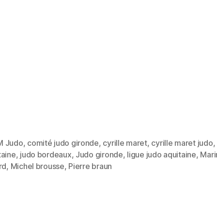
M Judo
,
comité judo gironde
,
cyrille maret
,
cyrille maret judo
,
taine
,
judo bordeaux
,
Judo gironde
,
ligue judo aquitaine
,
Mari
rd
,
Michel brousse
,
Pierre braun