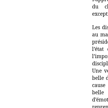
du c
except
Les di
au mai
présid
l’état
l’imp
discipl
Une vé
belle 
cause
bell
d’émo
repre