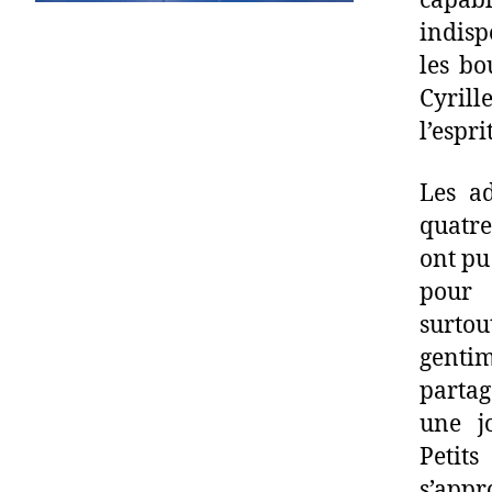
capab
indisp
les bo
Cyrill
l’espri
Les ad
quatre
ont pu
pour 
surtou
genti
partag
une jo
Petit
s’appr