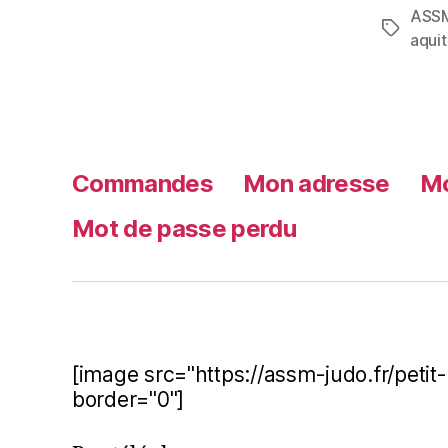
ASS
aquit
Commandes
Mon adresse
Mo
Mot de passe perdu
[image src="https://assm-judo.fr/peti
border="0"]