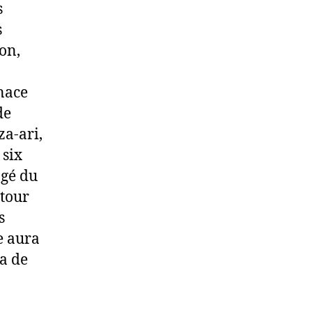
s
s
ion,
nace
de
za-ari,
 six
agé du
 tour
s
e aura
a de