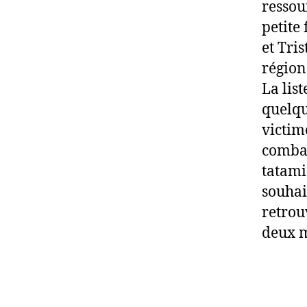
ressou
petite
et Tri
région
La lis
quelq
victim
combat
tatami
souhai
retrou
deux m