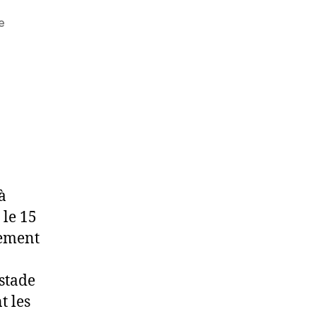
e
à
 le 15
rement
 stade
t les