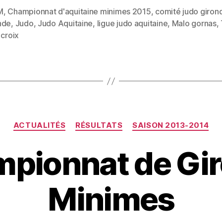
M
,
Championnat d'aquitaine minimes 2015
,
comité judo giron
nde
,
Judo
,
Judo Aquitaine
,
ligue judo aquitaine
,
Malo gornas
,
 croix
ACTUALITÉS
RÉSULTATS
SAISON 2013-2014
pionnat de Gi
Minimes