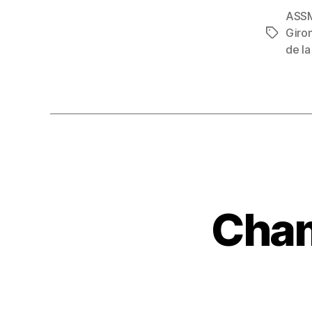
ASS
Giro
de la
Cham