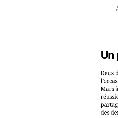
Un 
Deux d
l’occa
Mars à
réussi
partag
des dem