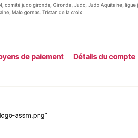
M
,
comité judo gironde
,
Gironde
,
Judo
,
Judo Aquitaine
,
ligue
aine
,
Malo gornas
,
Tristan de la croix
yens de paiement
Détails du compte
t-logo-assm.png"