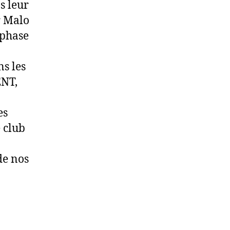
s leur
r Malo
 phase
ns les
ENT,
es
 club
de nos