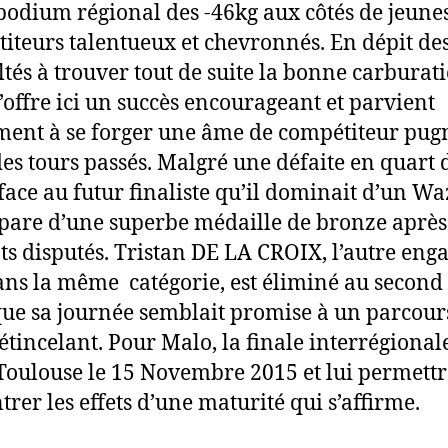
 podium régional des -46kg aux côtés de jeune
iteurs talentueux et chevronnés. En dépit de
ultés à trouver tout de suite la bonne carburat
’offre ici un succès encourageant et parvient
ment à se forger une âme de compétiteur pug
 des tours passés. Malgré une défaite en quart 
 face au futur finaliste qu’il dominait d’un Wa
mpare d’une superbe médaille de bronze après
s disputés. Tristan DE LA CROIX, l’autre eng
ans la même catégorie, est éliminé au second
que sa journée semblait promise à un parcour
 étincelant. Pour Malo, la finale interrégional
 Toulouse le 15 Novembre 2015 et lui permettr
rer les effets d’une maturité qui s’affirme.