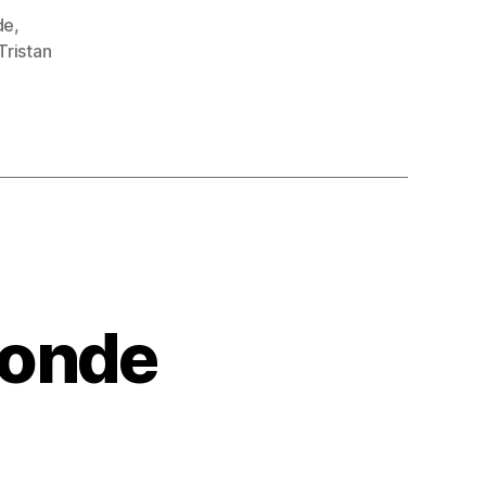
de
,
Tristan
ronde