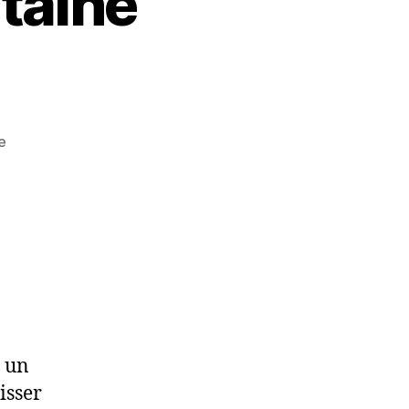
taine
e
a un
isser