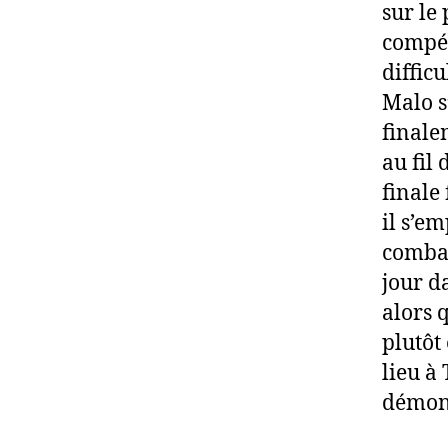
sur le
compét
diffic
Malo s
finale
au fil
finale
il s’e
combat
jour d
alors 
plutôt
lieu à
démont